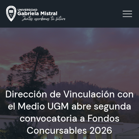
Click acá para ir directamente al contenido
La Universidad
Facultades y Escuelas
Dirección de Vinculación con
Facultad de Ciencias Sociales, Jurídicas y Humanidades
Vinculación con el Medio
el Medio UGM abre segunda
convocatoria a Fondos
Investigación
Concursables 2026
Acreditación