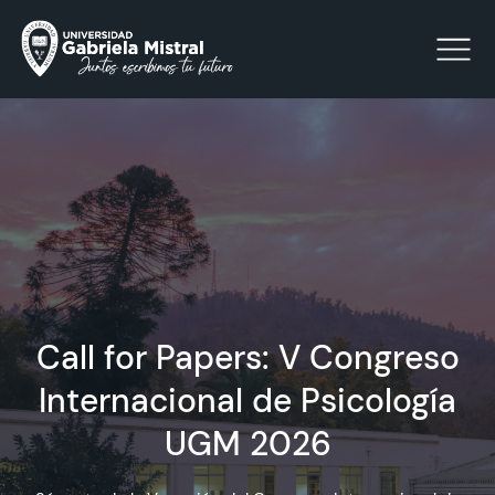
Click acá para ir directamente al contenido
La Universidad
Facultades y Escuelas
Facultad de Ciencias Sociales, Jurídicas y Humanidades
Call for Papers: V Congreso
Vinculación con el Medio
Internacional de Psicología
Investigación
UGM 2026
Acreditación