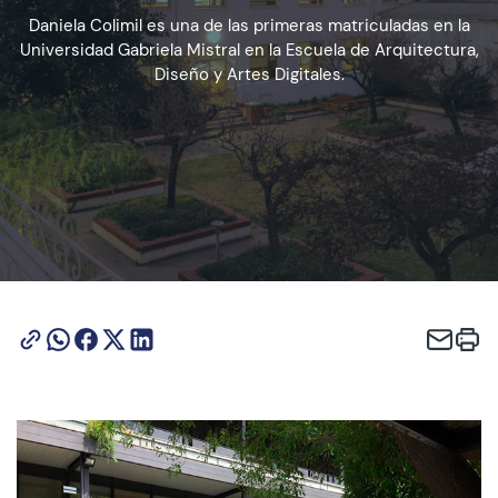
Daniela Colimil es una de las primeras matriculadas en la
Universidad Gabriela Mistral en la Escuela de Arquitectura,
Admisión
Diseño y Artes Digitales.
Dirección de Desarrollo Estudiantil
Becas y Beneficios
Estudiantes
Académicos
Alumni
Biblioteca
UGM Online
Language Center