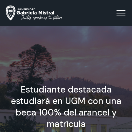
Click acá para ir directamente al contenido
La Universidad
Facultades y Escuelas
Estudiante destacada
Facultad de Ciencias Sociales, Jurídicas y Humanidades
Vinculación con el Medio
estudiará en UGM con una
beca 100% del arancel y
Investigación
matrícula
Acreditación