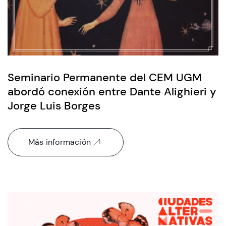
Admisión
Dirección de Desarrollo Estudiantil
Seminario Permanente del CEM UGM
abordó conexión entre Dante Alighieri y
Becas y Beneficios
Jorge Luis Borges
Estudiantes
Académicos
Más información
Alumni
Biblioteca
UGM Online
Language Center