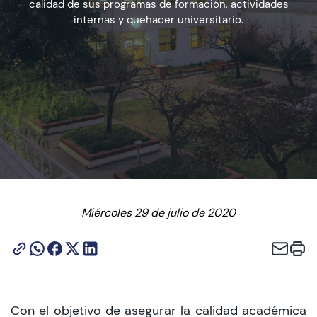
calidad de sus programas de formación, actividades
internas y quehacer universitario.
Admisión
Dirección de Desarrollo Estudiantil
Becas y Beneficios
Estudiantes
Académicos
Miércoles 29 de julio de 2020
Alumni
Biblioteca
UGM Online
Con el objetivo de asegurar la calidad académica
Language Center