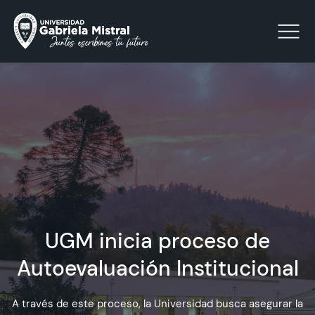
Click acá para ir directamente al contenido
La Universidad
Facultades y Escuelas
Facultad de Ciencias Sociales, Jurídicas y Humanidades
Vinculación con el Medio
UGM inicia proceso de
Autoevaluación Institucional
Investigación
A través de este proceso, la Universidad busca asegurar la
Acreditación