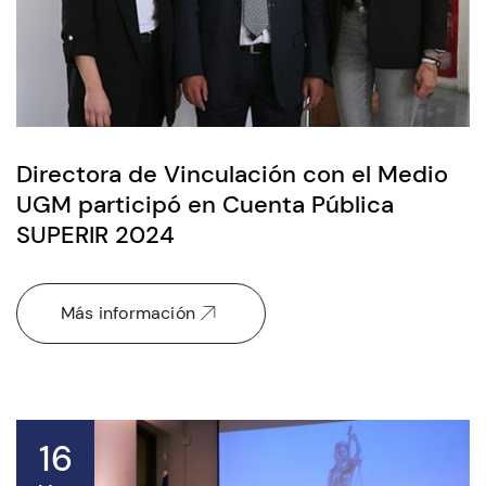
Admisión
Dirección de Desarrollo Estudiantil
Directora de Vinculación con el Medio
UGM participó en Cuenta Pública
Becas y Beneficios
SUPERIR 2024
Estudiantes
Académicos
Más información
Alumni
Biblioteca
UGM Online
16
Language Center