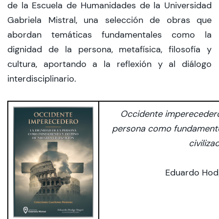
de la Escuela de Humanidades de la Universidad
Gabriela Mistral, una selección de obras que
Admisión
abordan temáticas fundamentales como la
dignidad de la persona, metafísica, filosofía y
cultura, aportando a la reflexión y al diálogo
Dirección de Desarrollo Estudiantil
interdisciplinario.
Becas y Beneficios
Estudiantes
Occidente imperecedero 
persona como fundamento
Académicos
civiliza
Alumni
Eduardo Hod
Biblioteca
UGM Online
Language Center