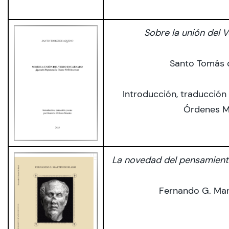
CIEO
Sobre la unión del 
Contacto y Horarios
Santo Tomás 
modo claro
Introducción, traducción
Órdenes M
La novedad del pensamiento
Fernando G. Mart