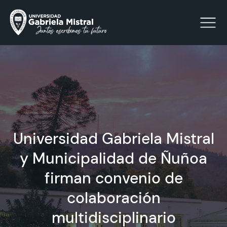
Click acá para ir directamente al contenido
La Universidad
Universidad Gabriela Mistral
Facultades y Escuelas
y Municipalidad de Ñuñoa
Facultad de Ciencias Sociales, Jurídicas y Humanidades
Vinculación con el Medio
firman convenio de
colaboración
Investigación
multidisciplinario
Acreditación