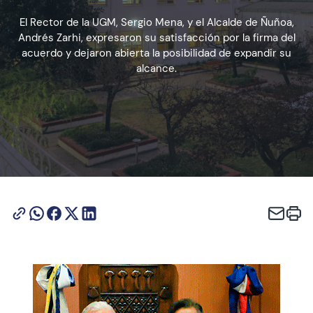
El Rector de la UGM, Sergio Mena, y el Alcalde de Ñuñoa,
Andrés Zarhi, expresaron su satisfacción por la firma del
Admisión
acuerdo y dejaron abierta la posibilidad de expandir su
alcance.
Dirección de Desarrollo Estudiantil
Becas y Beneficios
Estudiantes
Académicos
Alumni
Biblioteca
UGM Online
Language Center